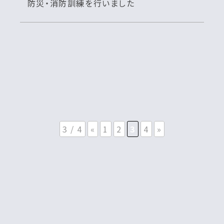
防災・消防訓練を行いました
3 / 4
«
1
2
3
4
»