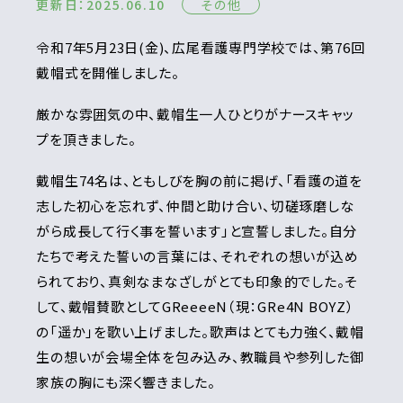
更新日：2025.06.10
その他
令和7年5月23日(金)、広尾看護専門学校では、第76回
戴帽式を開催しました。
厳かな雰囲気の中、戴帽生一人ひとりがナースキャッ
プを頂きました。
戴帽生74名は、ともしびを胸の前に掲げ、「看護の道を
志した初心を忘れず、仲間と助け合い、切磋琢磨しな
がら成長して行く事を誓います」と宣誓しました。自分
たちで考えた誓いの言葉には、それぞれの想いが込め
られており、真剣なまなざしがとても印象的でした。そ
して、戴帽賛歌としてGReeeeN（現：
GRe4N BOYZ）
の「遥か」を歌い上げました。歌声はとても力強く、戴帽
生の想いが会場全体を包み込み、教職員や参列した御
家族の胸にも深く響きました。