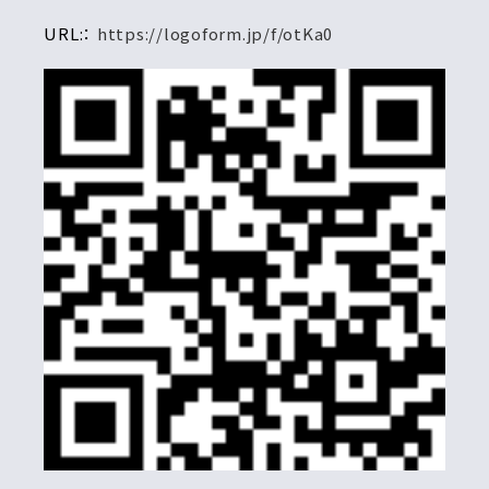
URL:：
https://logoform.jp/f/otKa0