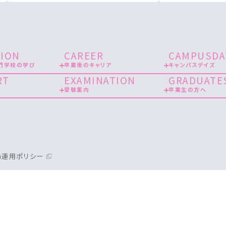
ION
CAREER
CAMPUSDA
門学校の学び
卒業後のキャリア
キャンパスデイズ
RT
EXAMINATION
GRADUATE
受験案内
卒業生の方へ
am運用ポリシー
各校サ
広尾看護専門学校