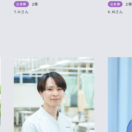
2年
2
北多摩
北多摩
T.Hさん
K.Mさん