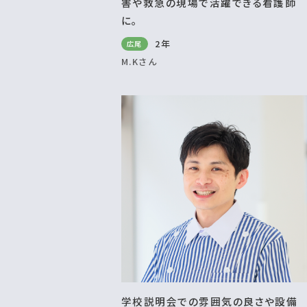
害や救急の現場で活躍できる看護師
に。
2年
広尾
M.Kさん
学校説明会での雰囲気の良さや設備