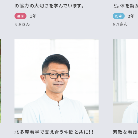
の協力の大切さを学んでいます。
と。体を動
1年
2年
荏原
府中
K.Rさん
N.Yさん
北多摩看学で支え合う仲間と共に！！
素敵な看護