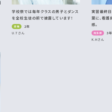
学校祭では毎年クラスの男子とダンス
実習最終日
を全校生徒の前で披露しています！
葉に、看護
感。
2年
青梅
U.Tさん
3
南多摩
K.Hさん