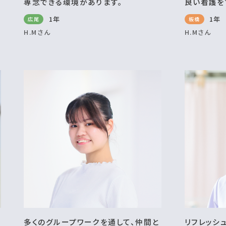
専念できる環境があります。
良い看護を
1年
1年
広尾
板橋
H.Mさん
H.Mさん
多くのグループワークを通して、仲間と
リフレッシ